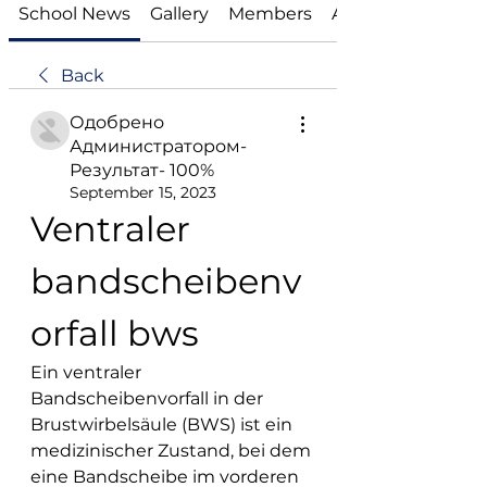
School News
Gallery
Members
About
Back
Одобрено
Администратором-
Результат- 100%
September 15, 2023
Ventraler 
bandscheibenv
orfall bws
Ein ventraler 
Bandscheibenvorfall in der 
Brustwirbelsäule (BWS) ist ein 
medizinischer Zustand, bei dem 
eine Bandscheibe im vorderen 