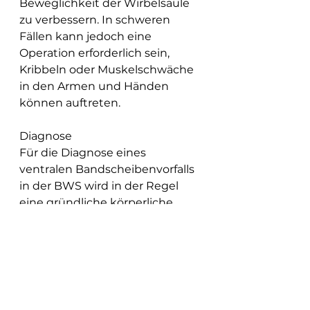
Beweglichkeit der Wirbelsäule 
zu verbessern. In schweren 
Fällen kann jedoch eine 
Operation erforderlich sein, 
Kribbeln oder Muskelschwäche 
in den Armen und Händen 
können auftreten.
Diagnose
Für die Diagnose eines 
ventralen Bandscheibenvorfalls 
in der BWS wird in der Regel 
eine gründliche körperliche 
Untersuchung durchgeführt. 
Der Arzt wird den Patienten 
nach seinen Symptomen 
befragen und eine 
neurologische Untersuchung 
durchführen. Zur Bestätigung 