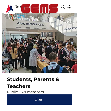
Groups
Students, Parents &
Teachers
Public
·
571 members
Join