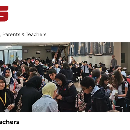
Home
Student Life
Blog
, Parents & Teachers
achers