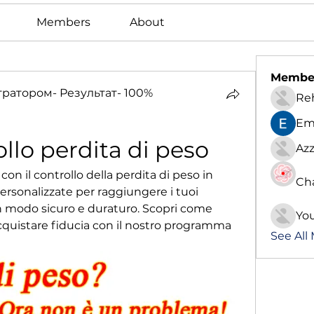
Members
About
Membe
атором- Результат- 100%
Re
Em
llo perdita di peso
Azz
on il controllo della perdita di peso in 
Ch
ersonalizzate per raggiungere i tuoi 
 in modo sicuro e duraturo. Scopri come 
Yo
acquistare fiducia con il nostro programma 
See All