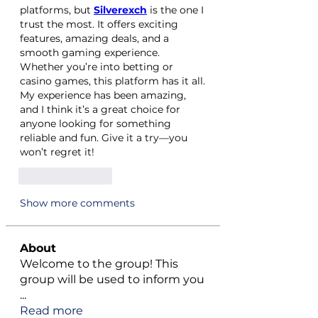
platforms, but 
Silverexch
 is the one I 
trust the most. It offers exciting 
features, amazing deals, and a 
smooth gaming experience. 
Whether you’re into betting or 
casino games, this platform has it all. 
My experience has been amazing, 
and I think it’s a great choice for 
anyone looking for something 
reliable and fun. Give it a try—you 
won’t regret it!
Like
Reply
Show more comments
About
Welcome to the group! This
group will be used to inform you
...
Read more