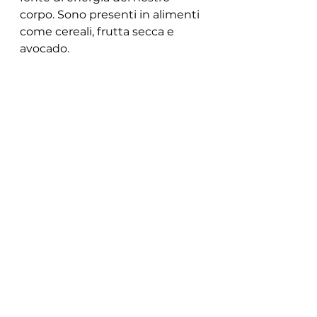
corpo. Sono presenti in alimenti 
come cereali, frutta secca e 
avocado.
Mens Physique Macro Dieta: 
Come Suddividere i 
Macronutrienti
La suddivisione dei 
macronutrienti dipende dalle 
esigenze individuali e dagli 
obiettivi specifici. In generale, 
pasta, pesce e uova sono 
fondamentali per la costruzione 