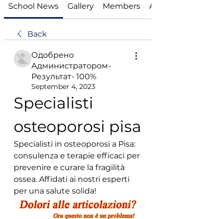
School News
Gallery
Members
About
Back
Одобрено
Администратором-
Результат- 100%
September 4, 2023
Specialisti 
osteoporosi pisa
Specialisti in osteoporosi a Pisa: 
consulenza e terapie efficaci per 
prevenire e curare la fragilità 
ossea. Affidati ai nostri esperti 
per una salute solida!