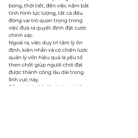
bóng, thời tiết, đến việc nắm bắt 
tình hình lực lượng, tất cả đều 
đóng vai trò quan trọng trong 
việc đưa ra quyết định đặt cược 
chính xác.
Ngoài ra, việc duy trì tâm lý ổn 
định, kiên nhẫn và có chiến lược 
quản lý vốn hiệu quả là yếu tố 
then chốt giúp người chơi đạt 
được thành công lâu dài trong 
lĩnh vực này.
Bằng cách tích lũy kinh nghiệm 
và không ngừng học hỏi từ 
những lần cược trước, người 
chơi có thể nâng cao khả năng 
dự đoán và tối ưu hóa cơ hội 
chiến thắng trong mỗi lần tham 
gia cá cược Tài Xỉu.