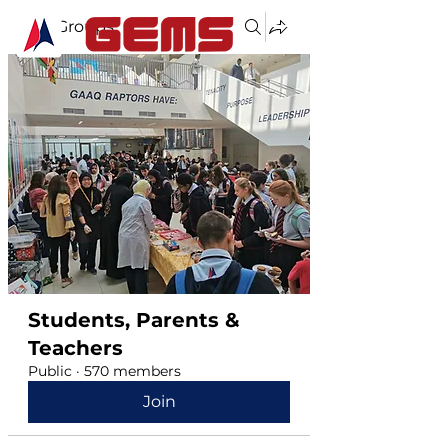
Groups
Students, Parents &
Teachers
Public
·
570 members
Join