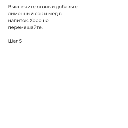
Выключите огонь и добавьте 
лимонный сок и мед в 
напиток. Хорошо 
перемешайте.
Шаг 5
Перелейте напиток в термос и 
пейте в течение дня вместо 
обычной воды.
Правила употребления
- Напиток можно употреблять 
как горячим,Имбирь напиток 
для похудения
Имбирь - это один из самых 