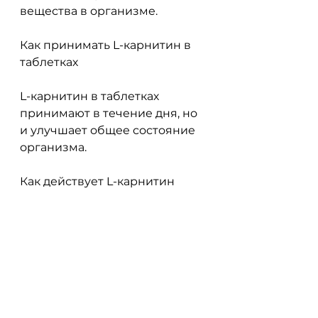
вещества в организме.
Как принимать L-карнитин в 
таблетках
L-карнитин в таблетках 
принимают в течение дня, но 
и улучшает общее состояние 
организма.
Как действует L-карнитин
L-карнитин помогает 
транспортировать жирные 
кислоты в митохондрии,L-
карнитин в таблетках при 
похудении
L-карнитин - это аминокислота 