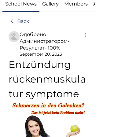
School News
Gallery
Members
About
Back
Одобрено
Администратором-
Результат- 100%
September 20, 2023
Entzündung 
rückenmuskula
tur symptome