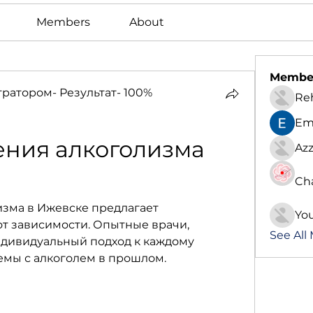
Members
About
Membe
атором- Результат- 100%
Re
Em
ния алкоголизма 
Azz
Ch
зма в Ижевске предлагает 
Yo
т зависимости. Опытные врачи, 
See All
дивидуальный подход к каждому 
емы с алкоголем в прошлом.