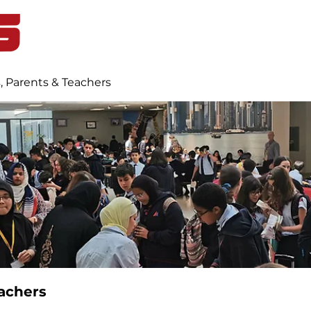
Home
Student Life
Blog
, Parents & Teachers
achers