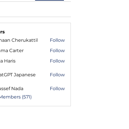
rs
haan Cherukattil
Follow
ma Carter
Follow
a Haris
Follow
atGPT Japanese
Follow
ussef Nada
Follow
 Members (571)