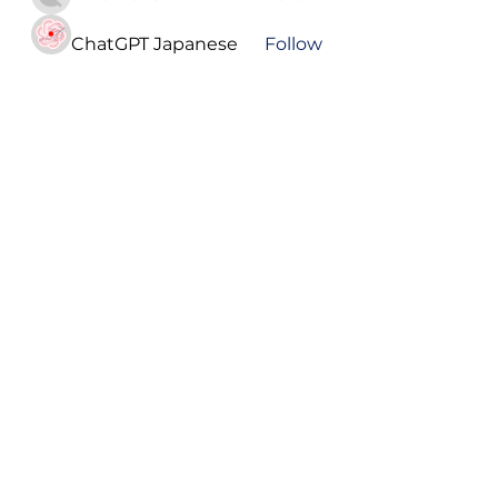
ChatGPT Japanese
Follow
Youssef Nada
Follow
See All Members (571)
Become a VIP
Get updates on our latest events, blogs
and more
Subscribe Now